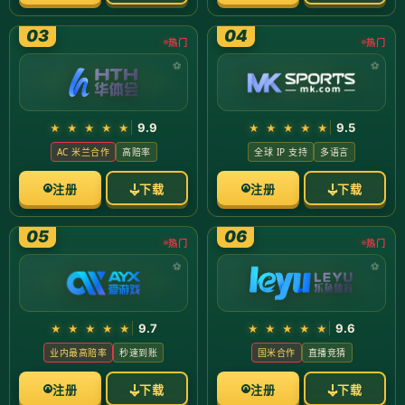
03
04
热门
热门
9.9
9.5
★ ★ ★ ★ ★
★ ★ ★ ★ ★
AC 米兰合作
高赔率
全球 IP 支持
多语言
注册
下载
注册
下载
05
06
热门
热门
9.7
9.6
★ ★ ★ ★ ★
★ ★ ★ ★ ★
业内最高赔率
秒速到账
国米合作
直播竞猜
注册
下载
注册
下载